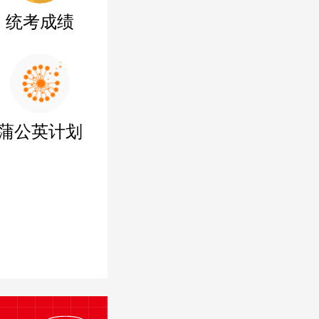
统考成绩
蒲公英计划